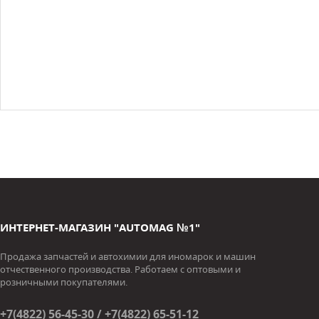
ИНТЕРНЕТ-МАГАЗИН "AUTOMAG №1"
Продажа запчастей и автохимии для иномарок и машин
отчественного производства. Работаем с оптовыми и
розничными покупателями.
+7(4822) 56-45-30 / +7(4822) 65-51-12