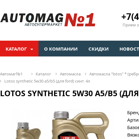
+7(4
Прием зв
КАТАЛОГ
О КОМПАНИИ
СКИДКИ
НОВОС
автомаг№1
каталог
автомасла
автомасла "lotos" * (ребр
lotos synthetic 5w30 a5/b5 (для ford) синт. 4л
LOTOS SYNTHETIC 5W30 A5/B5 (ДЛЯ
Брен
Арти
Базо
Вязк