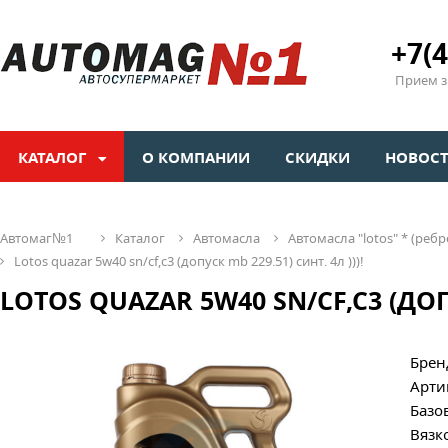
+7(4
Прием зв
КАТАЛОГ
О КОМПАНИИ
СКИДКИ
НОВОС
автомаг№1
каталог
автомасла
автомасла "lotos" * (ребр
lotos quazar 5w40 sn/cf,c3 (допуск mb 229.51) синт. 4л )))!
LOTOS QUAZAR 5W40 SN/CF,C3 (ДОПУ
Брен
Арти
Базо
Вязк