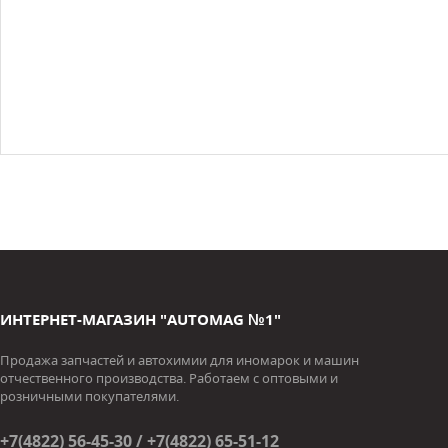
ИНТЕРНЕТ-МАГАЗИН "AUTOMAG №1"
Продажа запчастей и автохимии для иномарок и машин
отчественного производства. Работаем с оптовыми и
розничными покупателями.
+7(4822) 56-45-30 / +7(4822) 65-51-12