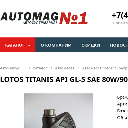
+7(4
Прием зв
КАТАЛОГ
О КОМПАНИИ
СКИДКИ
НОВОС
автомаг№1
каталог
автомасла
автомасла "lotos" * (ребр
LOTOS TITANIS API GL-5 SAE 80W/90
Брен
Арти
Базо
Объе