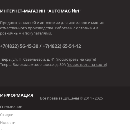
ИНТЕРНЕТ-МАГАЗИН "AUTOMAG №1"
Продажа запчастей и автохимии для иномарок и машин
отчественного производства. Работаем с оптовыми и
розничными покупателями.
+7(4822) 56-45-30 / +7(4822) 65-51-12
Тверь, ул. П. Савельевой, д. 41
(посмотреть на карте)
Тверь, Волоколамское шоссе, д. 39А
(посмотреть на карте)
ИНФОРМАЦИЯ
Все права защищены © 2014 - 2026
О компании
Скидки
Новости