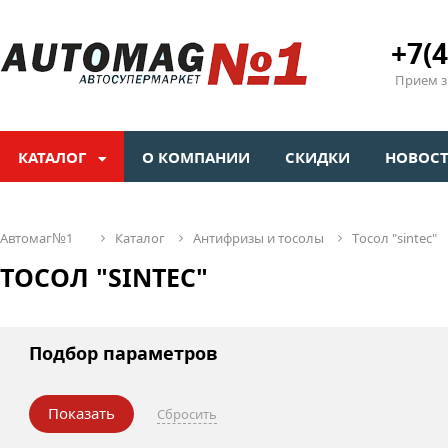
+7(4
Прием зв
КАТАЛОГ
О КОМПАНИИ
СКИДКИ
НОВОС
автомаг№1
каталог
антифризы и тосолы
тосол "sintec"
ТОСОЛ "SINTEC"
Подбор параметров