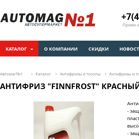
+7(4
Прием зв
КАТАЛОГ
О КОМПАНИИ
СКИДКИ
НОВОС
автомаг№1
каталог
антифризы и тосолы
антифризы и 
АНТИФРИЗ "FINNFROST" КРАСНЫЙ 1
Анти
- за
плас
высо
- за