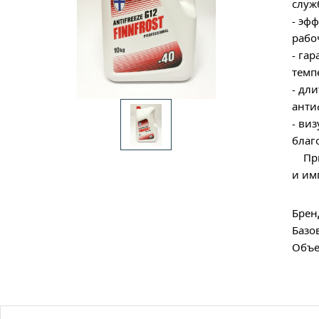
служ
- эф
рабо
- га
темп
- дл
анти
- ви
благ
Прим
и им
Брен
Базо
Объе