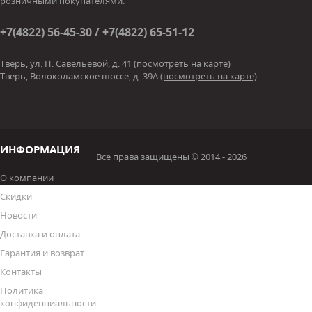
розничными покупателями.
+7(4822) 56-45-30 / +7(4822) 65-51-12
Тверь, ул. П. Савельевой, д. 41
(посмотреть на карте)
Тверь, Волоколамское шоссе, д. 39А
(посмотреть на карте)
ИНФОРМАЦИЯ
Все права защищены © 2014 - 2026
О компании
Скидки
Новости
Доставка и оплата
Гарантия и возврат
Контакты
Политика
конфиденциальности