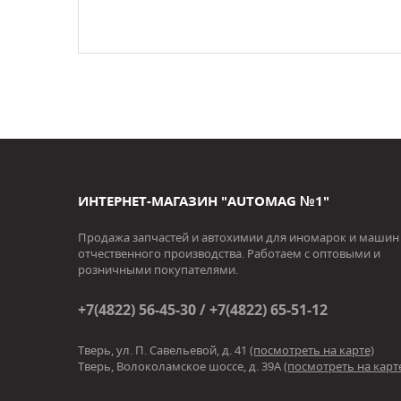
ИНТЕРНЕТ-МАГАЗИН "AUTOMAG №1"
Продажа запчастей и автохимии для иномарок и машин
отчественного производства. Работаем с оптовыми и
розничными покупателями.
+7(4822) 56-45-30 / +7(4822) 65-51-12
Тверь, ул. П. Савельевой, д. 41
(посмотреть на карте)
Тверь, Волоколамское шоссе, д. 39А
(посмотреть на карт