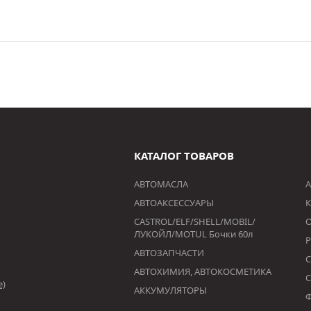
КАТАЛОГ ТОВАРОВ
АВТОМАСЛА
А
АВТОАКСЕССУАРЫ
К
CASTROL/ELF/SHELL/MOBIL/
ЛУКОЙЛ/MOTUL Бочки 60л
АВТОЗАПЧАСТИ
АВТОХИМИЯ, АВТОКОСМЕТИКА
е)
АККУМУЛЯТОРЫ