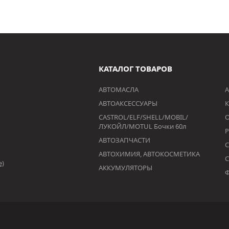
КАТАЛОГ ТОВАРОВ
АВТОМАСЛА
А
АВТОАКСЕССУАРЫ
К
CASTROL/ELF/SHELL/MOBIL/
ЛУКОЙЛ/MOTUL Бочки 60л
АВТОЗАПЧАСТИ
АВТОХИМИЯ, АВТОКОСМЕТИКА
е)
АККУМУЛЯТОРЫ