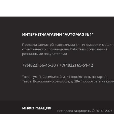
ИНТЕРНЕТ-МАГАЗИН "AUTOMAG №1"
Продажа запчастей и автохимии для иномарок и машин
отчественного производства. Работаем с оптовыми и
розничными покупателями.
+7(4822) 56-45-30 / +7(4822) 65-51-12
Тверь, ул. П. Савельевой, д. 41
(посмотреть на карте)
Тверь, Волоколамское шоссе, д. 39А
(посмотреть на карт
ИНФОРМАЦИЯ
Все права защищены © 2014 - 2026