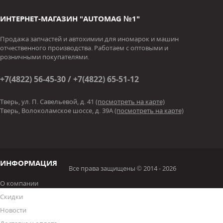
ИНТЕРНЕТ-МАГАЗИН "AUTOMAG №1"
Продажа запчастей и автохимии для иномарок и машин
отчественного производства. Работаем с оптовыми и
розничными покупателями.
+7(4822) 56-45-30 / +7(4822) 65-51-12
Тверь, ул. П. Савельевой, д. 41
(посмотреть на карте)
Тверь, Волоколамское шоссе, д. 39А
(посмотреть на карте)
ИНФОРМАЦИЯ
Все права защищены © 2014 - 2026
О компании
Скидки
Новости