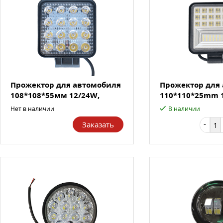
Прожектор для автомобиля
Прожектор для
108*108*55мм 12/24W,
110*110*25mm 
2200...
2300L...
Нет в наличии
В наличии
-
Заказать