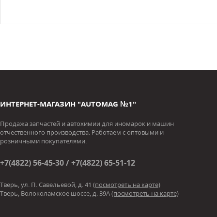
ИНТЕРНЕТ-МАГАЗИН "AUTOMAG №1"
Продажа запчастей и автохимии для иномарок и машин
отчественного производства. Работаем с оптовыми и
розничными покупателями.
+7(4822) 56-45-30 / +7(4822) 65-51-12
Тверь, ул. П. Савельевой, д. 41
(посмотреть на карте)
Тверь, Волоколамское шоссе, д. 39А
(посмотреть на карте)