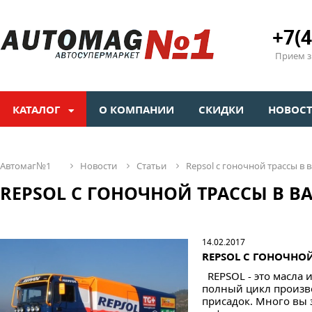
+7(4
Прием зв
КАТАЛОГ
О КОМПАНИИ
СКИДКИ
НОВОС
автомаг№1
новости
статьи
repsol с гоночной трассы в
REPSOL С ГОНОЧНОЙ ТРАССЫ В В
14.02.2017
REPSOL С ГОНОЧНО
REPSOL - это масла и
полный цикл произво
присадок. Много вы 