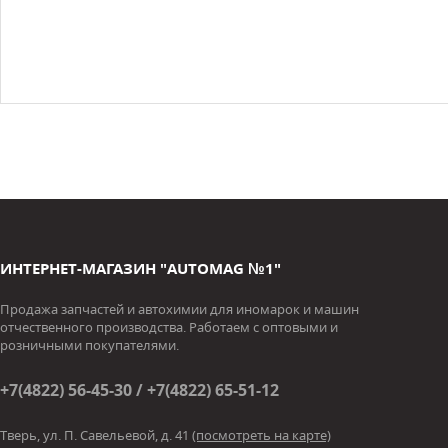
ИНТЕРНЕТ-МАГАЗИН "AUTOMAG №1"
Продажа запчастей и автохимии для иномарок и машин
отчественного производства. Работаем с оптовыми и
розничными покупателями.
+7(4822) 56-45-30 / +7(4822) 65-51-12
Тверь, ул. П. Савельевой, д. 41
(посмотреть на карте)