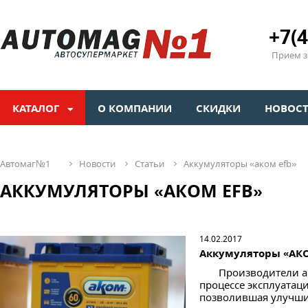
+7(4
Прием зв
КАТАЛОГ
О КОМПАНИИ
СКИДКИ
НОВОС
автомаг№1
новости
статьи
аккумуляторы «аком efb»
АККУМУЛЯТОРЫ «АКОМ EFB»
14.02.2017
Аккумуляторы «АК
Производители акку
процессе эксплуатац
позволившая улучшит