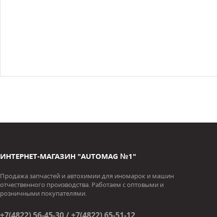
ИНТЕРНЕТ-МАГАЗИН "AUTOMAG №1"
Продажа запчастей и автохимии для иномарок и машин
отчественного производства. Работаем с оптовыми и
розничными покупателями.
+7(4822) 56-45-30 / +7(4822) 65-51-12