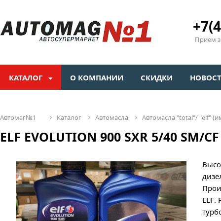
+7(4
Прием зв
КАТАЛОГ
О КОМПАНИИ
СКИДКИ
НОВОС
автомаг№1
каталог
автомасла
автомасла "total"/ "elf" (
ELF EVOLUTION 900 SXR 5/40 SМ/CF
Высо
дизе
Прои
ELF.
турб