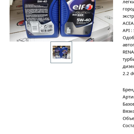
легк
горо
экст
ACEA
API :
Одоб
авто
RENA
турб
дизе
2.2 d
Брен
Арти
Базо
Вязк
Объе
Сост