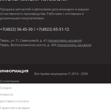
Продажа запчастей и автохимии для иномарок и машин
отчественного производства. Работаем с оптовыми и
розничными покупателями.
+7(4822) 56-45-30 / +7(4822) 65-51-12
Тверь, ул. П. Савельевой, д. 41
(посмотреть на карте)
Тверь, Волоколамское шоссе, д. 39А
(посмотреть на карте)
ИНФОРМАЦИЯ
Все права защищены © 2014 - 2026
О компании
Скидки
Новости
Доставка и оплата
Гарантия и возврат