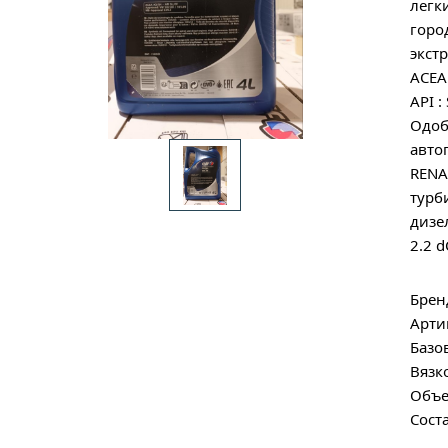
легк
горо
экст
ACEA
API :
Одоб
авто
RENA
турб
дизе
2.2 d
Брен
Арти
Базо
Вязк
Объе
Сост