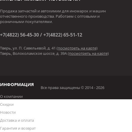
Продажа запчастей и автохимии для иномарок и машин
отчественного производства. Работаем с оптовыми и
розничными покупателями.
+7(4822) 56-45-30 / +7(4822) 65-51-12
Тверь, ул. П. Савельевой, д. 41
(посмотреть на карте)
Тверь, Волоколамское шоссе, д. 39А
(посмотреть на карте)
ИНФОРМАЦИЯ
Все права защищены © 2014 - 2026
О компании
Скидки
Новости
Доставка и оплата
Гарантия и возврат