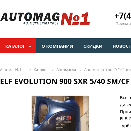
+7(4
Прием зв
КАТАЛОГ
О КОМПАНИИ
СКИДКИ
НОВОС
автомаг№1
каталог
автомасла
автомасла "total"/ "elf" (
ELF EVOLUTION 900 SXR 5/40 SМ/CF
Высо
дизе
Прои
ELF.
турб