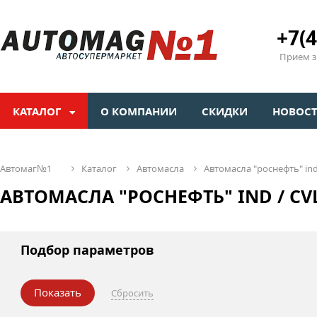
+7(4
Прием зв
КАТАЛОГ
О КОМПАНИИ
СКИДКИ
НОВОС
автомаг№1
каталог
автомасла
автомасла "роснефть" ind 
АВТОМАСЛА "РОСНЕФТЬ" IND / CV
Подбор параметров