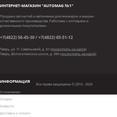
ИНТЕРНЕТ-МАГАЗИН "AUTOMAG №1"
Продажа запчастей и автохимии для иномарок и машин
отчественного производства. Работаем с оптовыми и
розничными покупателями.
+7(4822) 56-45-30 / +7(4822) 65-51-12
Тверь, ул. П. Савельевой, д. 41
(посмотреть на карте)
Тверь, Волоколамское шоссе, д. 39А
(посмотреть на карте)
ИНФОРМАЦИЯ
Все права защищены © 2014 - 2026
О компании
Скидки
Новости
Доставка и оплата