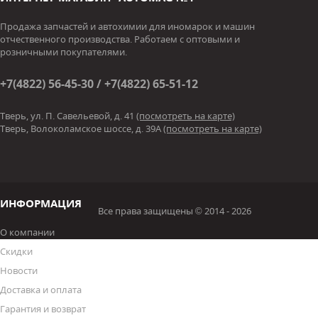
Продажа запчастей и автохимии для иномарок и машин
отчественного производства. Работаем с оптовыми и
розничными покупателями.
+7(4822) 56-45-30 / +7(4822) 65-51-12
Тверь, ул. П. Савельевой, д. 41
(посмотреть на карте)
Тверь, Волоколамское шоссе, д. 39А
(посмотреть на карте)
ИНФОРМАЦИЯ
Все права защищены © 2014 - 2026
О компании
Скидки
Новости
Доставка и оплата
Гарантия и возврат