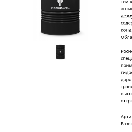
темп
анти
деэм
соде
конд
Обла
Росн
спец
прим
гидр
доро
тран
высо
откр
Арти
Базо