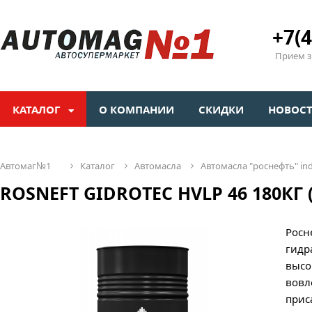
+7(4
Прием зв
КАТАЛОГ
О КОМПАНИИ
СКИДКИ
НОВОС
автомаг№1
каталог
автомасла
автомасла "роснефть" ind 
ROSNEFT GIDROTEC HVLP 46 180КГ 
Росн
гидр
высо
вовл
прис